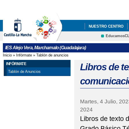
Pa
co
pri
NUESTRO CENTRO
EducamosC
INFÓRMATE
ADMI
CRFP
IES Alejo Vera, Marchamalo (Guadalajara)
TALLERES DE RECREO
Inicio
»
Infórmate
»
Tablón de anuncios
Se encuentra usted aquí
INFÓRMATE
Libros de t
Tablón de Anuncios
comunicaci
Martes, 4 Julio, 202
2024
Libros de texto 
Grado Básico Té