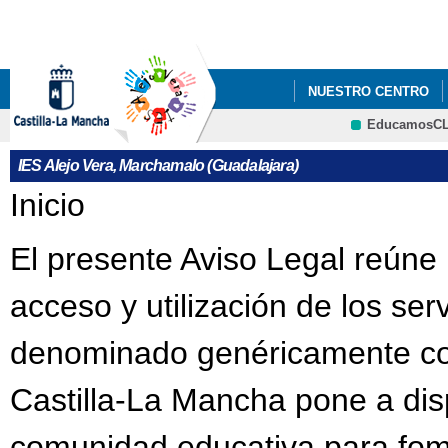
Pa
co
pri
NUESTRO CENTRO
EducamosC
INFÓRMATE
ADMI
CRFP
IES Alejo Vera, Marchamalo (Guadalajara)
TALLERES DE RECREO
Se encuentra usted aquí
Inicio
El presente Aviso Legal reúne 
acceso y utilización de los ser
denominado genéricamente com
Castilla-La Mancha pone a dis
comunidad educativa para fome