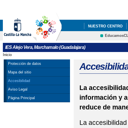
Pa
co
pri
NUESTRO CENTRO
EducamosC
INFÓRMATE
ADMI
CRFP
IES Alejo Vera, Marchamalo (Guadalajara)
TALLERES DE RECREO
Inicio
Se encuentra usted aquí
Accesibilid
Protección de datos
Mapa del sitio
Accesibilidad
La accesibilidad
Aviso Legal
información y a
Página Principal
reduce de maner
La accesibilidad 