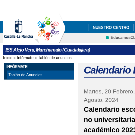
Pa
co
pri
NUESTRO CENTRO
EducamosC
INFÓRMATE
ADMI
CRFP
IES Alejo Vera, Marchamalo (Guadalajara)
TALLERES DE RECREO
Inicio
»
Infórmate
»
Tablón de anuncios
Se encuentra usted aquí
INFÓRMATE
Calendario 
Tablón de Anuncios
Martes, 20 Febrero
Agosto, 2024
Calendario esc
no universitari
académico 2023