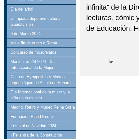
infinita" de la D
Día del árbol
lecturas, cómic y
Olimpiada deportivo-cultural
Guadavisión
de Educación, F
8 de Marzo 2024
Viaje fin de curso a Roma
Concurso de microrelatos
Manifiesto 8M 2024: Día
Intenacional de la Mujer
Casa de Hypppolitus y Museo
arqueológico de Alcalá de Henares
Día Internacional de la mujer y la
niña en la ciencia
Madrid, Retiro y Museo Reina Sofía
Formación Plan Director
Festival de Navidad 2024
¡ Feliz día de la Constitución