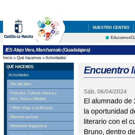
Pa
co
pri
NUESTRO CENTRO
EducamosC
INFÓRMATE
ADMI
CRFP
IES Alejo Vera, Marchamalo (Guadalajara)
TALLERES DE RECREO
Inicio
»
Qué hacemos
»
Actividades
Se encuentra usted aquí
QUÉ HACEMOS
Encuentro li
Actividades
Día del libro
Sáb, 06/04/2024
Filosofía, Cultura clásica y
Arte_Visita a Madrid
El alumnado de 2
I Reto Viaje a la Alcarria
la oportunidad d
Recreos activos
literario con el
Inmersión lingüística
Bruno, dentro d
Encuentro literario