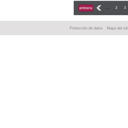
Páginas
‹
…
2
3
primera
Protección de datos
Mapa del sit