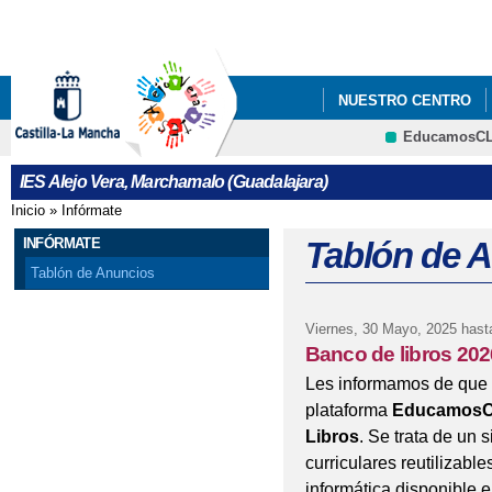
Pa
co
pri
NUESTRO CENTRO
EducamosC
INFÓRMATE
ADMI
CRFP
IES Alejo Vera, Marchamalo (Guadalajara)
TALLERES DE RECREO
Inicio
»
Infórmate
Se encuentra usted aquí
INFÓRMATE
Tablón de 
Tablón de Anuncios
Viernes, 30 Mayo, 2025
hast
Banco de libros 202
Les informamos de que e
plataforma
Educamos
Libros
. Se trata de un 
curriculares reutilizable
informática disponibl